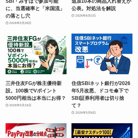
SBI・みずほで参加可能
追加10本の商品入れ替えが
に、当選確率と「米国流」
公表。対処法を解説
の落とし穴
2026年6月2日
2026年5月28日
三井住友FGが株主優待新
住信SBIネット銀行が2026
設。100株でVポイント
年5月改悪、ドコモ傘下で
5000円相当は本当にお得？
SBI証券利用者は切り捨
て？
2026年5月16日
2026年5月6日