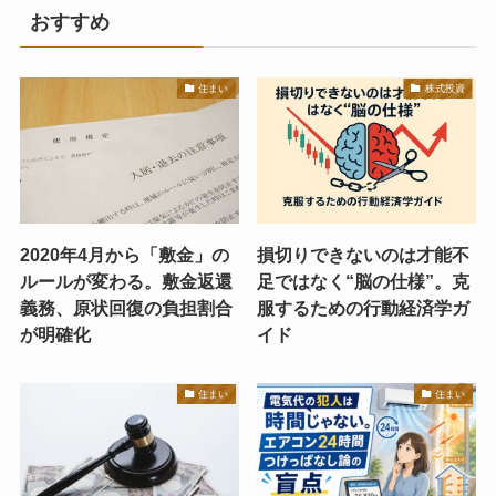
おすすめ
住まい
株式投資
2020年4月から「敷金」の
損切りできないのは才能不
ルールが変わる。敷金返還
足ではなく“脳の仕様”。克
義務、原状回復の負担割合
服するための行動経済学ガ
が明確化
イド
住まい
住まい