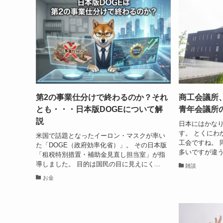
第2の事業仕分けで終わるのか？それ
商工会議所
とも・・・日本版DOGEについて解
青年会議所
説
日本にはかな
す。 とくにわ
米国で話題となったイーロン・マスクが率い
工会ですね。 
た「DOGE（政府効率化省）」。 その日本版
多いですが違う
「租税特別措置・補助金見直し担当室」が指
導しました。 目的は国民の目に見えにく...
雑談
お金