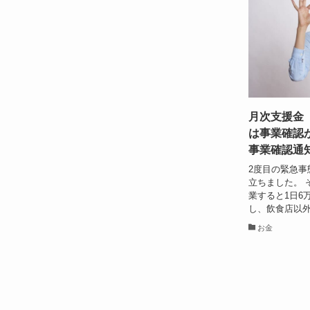
月次支援金
は事業確認
事業確認通
2度目の緊急事
立ちました。 
業すると1日6
し、飲食店以外
お金