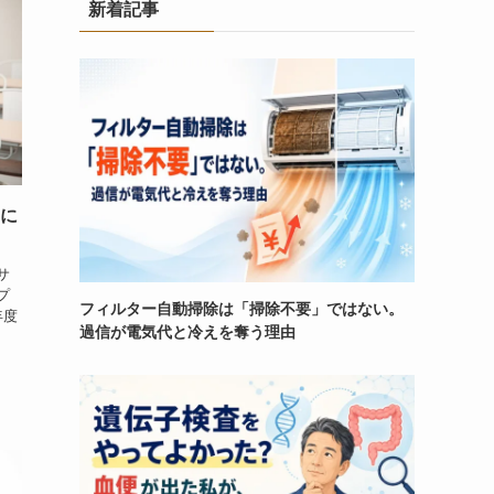
新着記事
なに
サ
プ
フィルター自動掃除は「掃除不要」ではない。
年度
過信が電気代と冷えを奪う理由