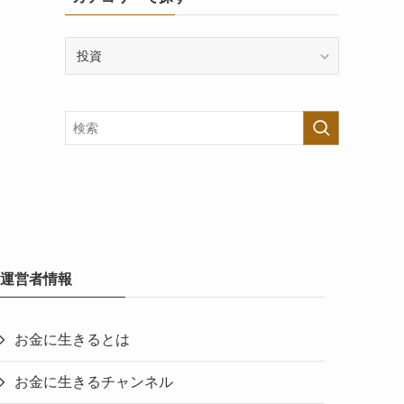
カ
テ
ゴ
リ
ー
で
探
す
運営者情報
お金に生きるとは
お金に生きるチャンネル