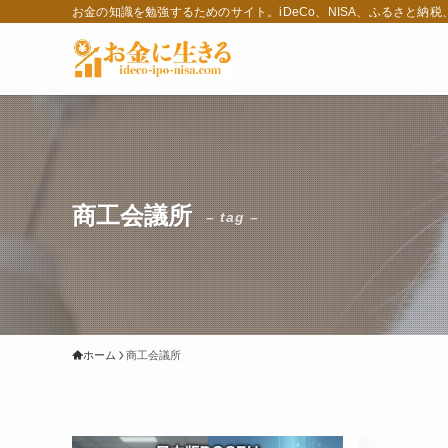
お金の知識を勉強するためのサイト。iDeCo、NISA、ふるさと納
商工会議所
– tag –
ホーム
商工会議所