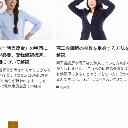
（一時支援金）の申請に
商工会議所の会員を退会する方法
が必要。登録確認機関、
解説
知について解説
商工会議所や商工会に加入している方も多
かもしれません。 これらの団体の会員制
態宣言が出されてからしばらく
有効活用できる方とそうでもない方に分か
それにより飲食店は8時以降休
るんですよね。 わたしは付き合いで3つ...
万の給付が行われます。 しか
は緊急事態宣言での経済...
節約技
1