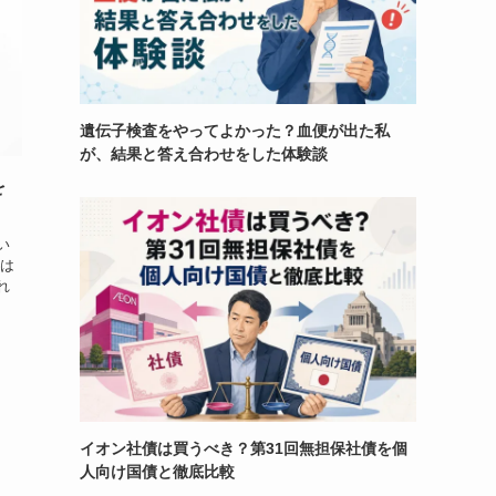
遺伝子検査をやってよかった？血便が出た私
が、結果と答え合わせをした体験談
を
い
度は
れ
イオン社債は買うべき？第31回無担保社債を個
人向け国債と徹底比較