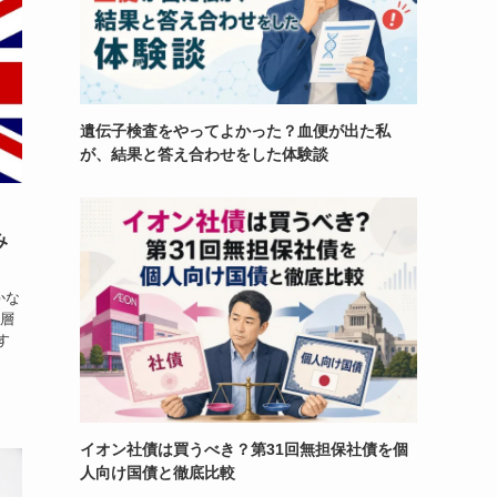
遺伝子検査をやってよかった？血便が出た私
が、結果と答え合わせをした体験談
み
かな
裕層
す
イオン社債は買うべき？第31回無担保社債を個
人向け国債と徹底比較