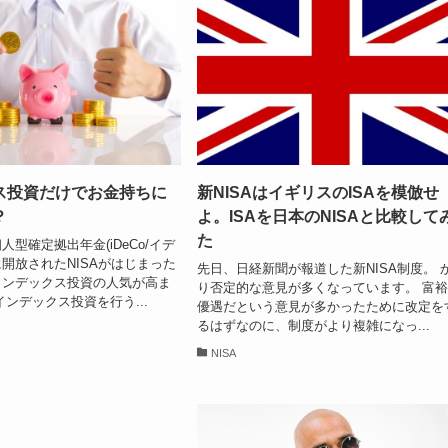
ス投資だけでお金持ちに
新NISAはイギリスのISAを模倣せ
？
よ。ISAを日本のNISAと比較して
た
型確定拠出年金(iDeCo/イデ
開放されたNISAがはじまった
先日、日経新聞が報道した新NISA制度。 
インデックス投資の人気が高ま
り否定的な意見が多くなっています。 富
インデックス投資を行う...
優遇だという意見が多かったために改定を
るはずなのに、制度がより複雑になっ...
NISA