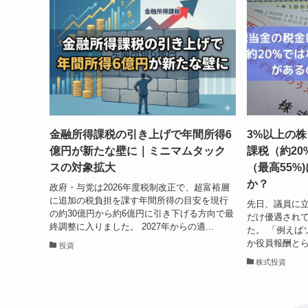
金融所得課税の引き上げで年間所得6
3%以上の
億円が新たな壁に｜ミニマムタック
課税（約2
スの対象拡大
（最高55%
か？
政府・与党は2026年度税制改正で、超富裕層
に追加の税負担を課す年間所得の目安を現行
先日、議員に
の約30億円から約6億円に引き下げる方向で最
だけ優遇され
終調整に入りました。 2027年からの適...
た。 「例えば
か役員報酬とら
投資
株式投資