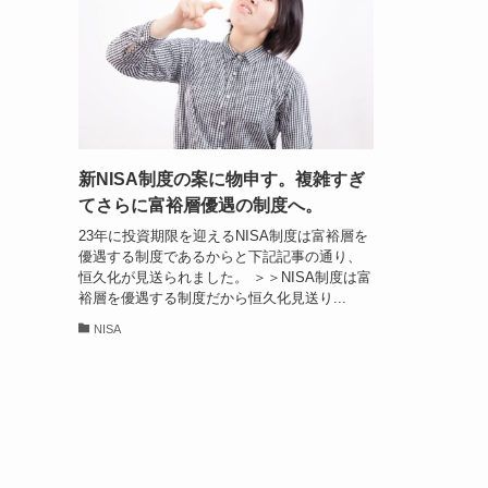
新NISA制度の案に物申す。複雑すぎ
てさらに富裕層優遇の制度へ。
23年に投資期限を迎えるNISA制度は富裕層を
優遇する制度であるからと下記記事の通り、
恒久化が見送られました。 ＞＞NISA制度は富
裕層を優遇する制度だから恒久化見送り...
NISA