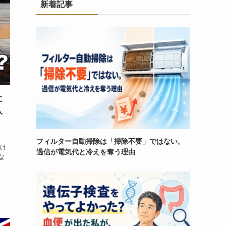
新着記事
に
入
フィルター自動掃除は「掃除不要」ではない。
だけ
過信が電気代と冷えを奪う理由
な