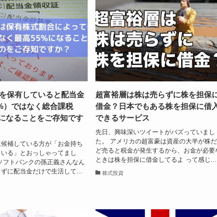
株を保有していると配当金
超富裕層は株は売らずに株を担保
0%）ではなく総合課税
借金？日本でもある株を担保に借
)になることをご存知です
できるサービス
先日、興味深いツイートがバズっていまし
た。 アメリカの超富豪は資産の大半が株
立候補している方が「お金持ち
ど売ると税金が発生するから、お金が必要
ている」とおっしゃってまし
ときは株を担保に借金してるよ って感じ...
ソフトバンクの孫正義さんなん
ずに配当金だけで生活して...
株式投資