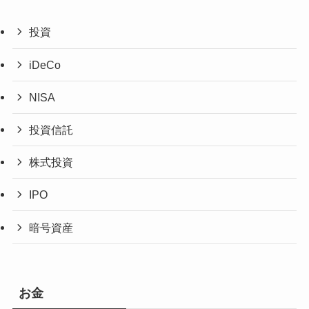
投資
iDeCo
NISA
投資信託
株式投資
IPO
暗号資産
お金