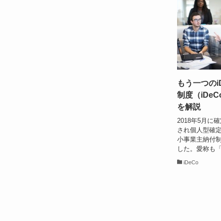
もう一つのi
制度（iDe
を解説
2018年5月
され個人型確定拠
小事業主納付
した。愛称も「i
iDeCo