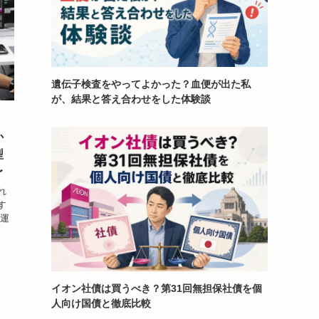
遺伝子検査をやってよかった？血便が出た私
が、結果と答え合わせをした体験談
か
型
〜
れ
す
が運
イオン社債は買うべき？第31回無担保社債を個
人向け国債と徹底比較