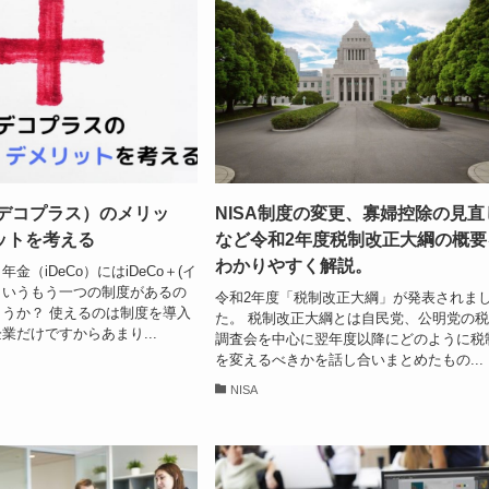
(イデコプラス）のメリッ
NISA制度の変更、寡婦控除の見直
ットを考える
など令和2年度税制改正大綱の概要
わかりやすく解説。
金（iDeCo）にはiDeCo＋(イ
というもう一つの制度があるの
令和2年度「税制改正大綱」が発表されま
うか？ 使えるのは制度を導入
た。 税制改正大綱とは自民党、公明党の
業だけですからあまり...
調査会を中心に翌年度以降にどのように税
を変えるべきかを話し合いまとめたもの...
NISA