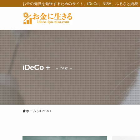
お金の知識を勉強するためのサイト。iDeCo、NISA、ふるさと納
iDeCo＋
– tag –
ホーム
iDeCo＋