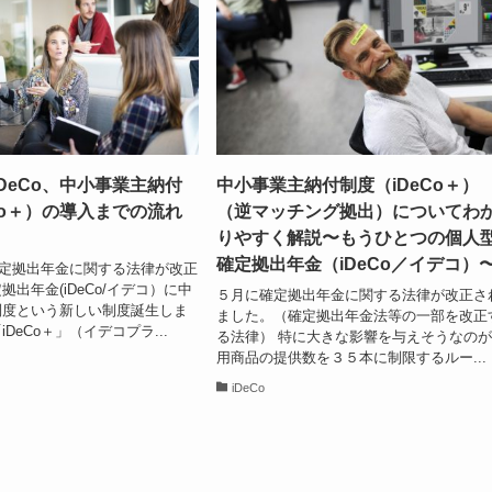
DeCo、中小事業主納付
中小事業主納付制度（iDeCo＋）
Co＋）の導入までの流れ
（逆マッチング拠出）についてわ
りやすく解説〜もうひとつの個人
確定拠出年金（iDeCo／イデコ）
に確定拠出年金に関する法律が改正
出年金(iDeCo/イデコ）に中
５月に確定拠出年金に関する法律が改正さ
制度という新しい制度誕生しま
ました。（確定拠出年金法等の一部を改正
DeCo＋」（イデコプラ...
る法律） 特に大きな影響を与えそうなの
用商品の提供数を３５本に制限するルー...
iDeCo