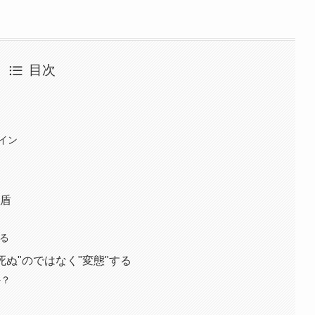
目次
グイン
矛盾
ある
"死ぬ"のではなく"変態"する
か？