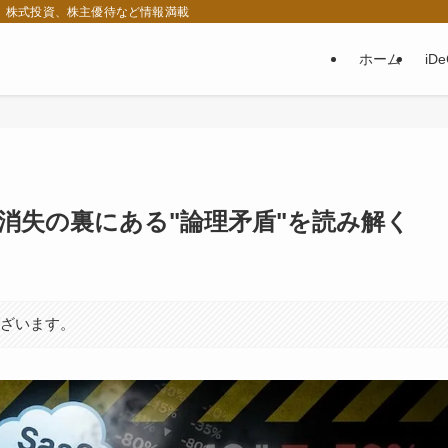
税、株式投資、株主優待など情報満載
ホーム
iD
円消失の裏にある"論理矛盾"を読み解く
ございます。