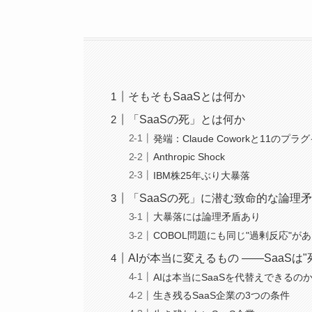
そもそもSaaSとは何か
「SaaSの死」とは何か
発端：Claude Coworkと11のプラ
Anthropic Shock
IBM株25年ぶり大暴落
「SaaSの死」に潜む致命的な論理
大暴落には論理矛盾あり
COBOL問題にも同じ"過剰反応"が
AIが本当に変えるもの ——SaaSは
AIは本当にSaaSを代替えできるの
生き残るSaaS企業の3つの条件