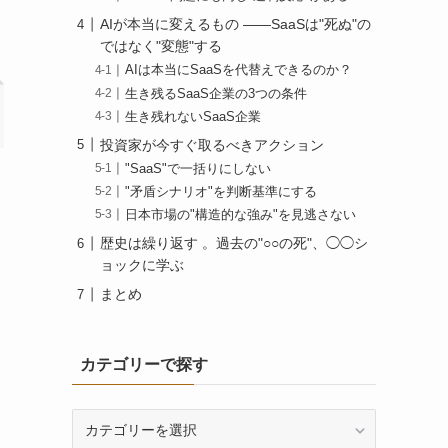
AIが本当に変えるもの ——SaaSは"死ぬ"の
ではなく"変態"する
AIは本当にSaaSを代替えできるのか？
生き残るSaaS企業の3つの条件
生き残れないSaaS企業
投資家が今すぐ取るべきアクション
"SaaS"で一括りにしない
"矛盾シナリオ"を判断基準にする
日本市場の"構造的な強み"を見逃さない
歴史は繰り返す 。過去の"○○の死"、◯◯シ
ョックに学ぶ
まとめ
カテゴリーで探す
カ
テ