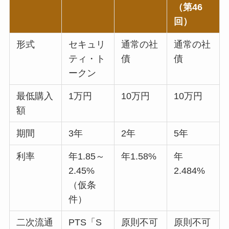
（第46
回）
形式
セキュリ
通常の社
通常の社
ティ・ト
債
債
ークン
最低購入
1万円
10万円
10万円
額
期間
3年
2年
5年
利率
年1.85～
年1.58%
年
2.45%
2.484%
（仮条
件）
二次流通
PTS「S
原則不可
原則不可