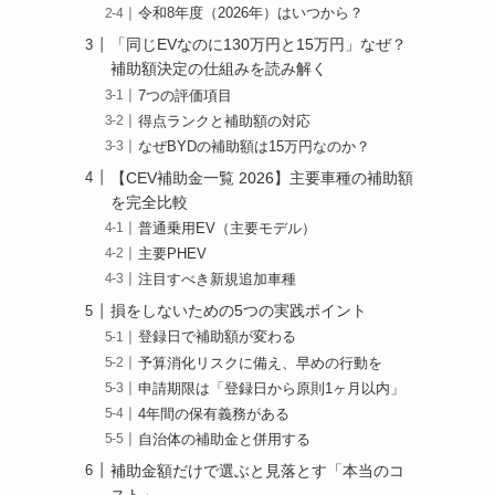
令和8年度（2026年）はいつから？
「同じEVなのに130万円と15万円」なぜ？
補助額決定の仕組みを読み解く
7つの評価項目
得点ランクと補助額の対応
なぜBYDの補助額は15万円なのか？
【CEV補助金一覧 2026】主要車種の補助額
を完全比較
普通乗用EV（主要モデル）
主要PHEV
注目すべき新規追加車種
損をしないための5つの実践ポイント
登録日で補助額が変わる
予算消化リスクに備え、早めの行動を
申請期限は「登録日から原則1ヶ月以内」
っ
4年間の保有義務がある
自治体の補助金と併用する
補助金額だけで選ぶと見落とす「本当のコ
スト」