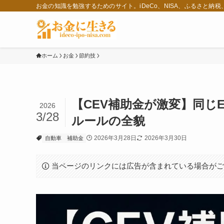
お金の知識を勉強するためのサイト。iDeCo、NISA、ふるさと納
ホーム
お金
節約技
【CEV補助金が激変】同じ
2026
3/28
ルールの全貌
2026年3月28日
2026年3月30日
自動車
補助金
当ページのリンクには広告が含まれている場合が