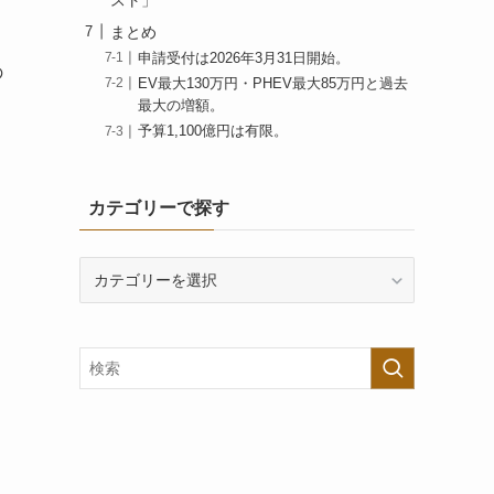
まとめ
申請受付は2026年3月31日開始。
の
EV最大130万円・PHEV最大85万円と過去
最大の増額。
予算1,100億円は有限。
カテゴリーで探す
カ
テ
ゴ
リ
ー
で
探
す