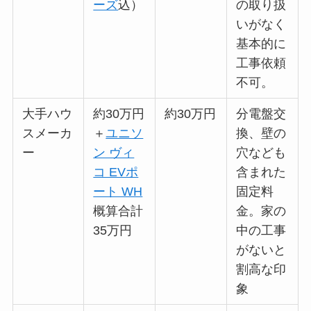
ーズ
込）
の取り扱
いがなく
基本的に
工事依頼
不可。
大手ハウ
約30万円
約30万円
分電盤交
スメーカ
＋
ユニソ
換、壁の
ー
ン ヴィ
穴なども
コ EVポ
含まれた
ート WH
固定料
概算合計
金。家の
35万円
中の工事
がないと
割高な印
象