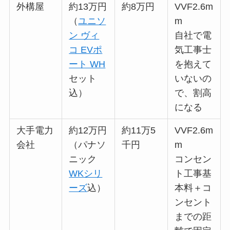
外構屋
約13万円
約8万円
VVF2.6m
（
ユニソ
m
ン ヴィ
自社で電
コ EVポ
気工事士
ート WH
を抱えて
セット
いないの
込）
で、割高
になる
大手電力
約12万円
約11万5
VVF2.6m
会社
（パナソ
千円
m
ニック
コンセン
WKシリ
ト工事基
ーズ
込）
本料＋コ
ンセント
までの距