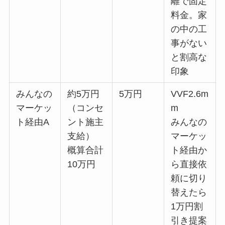
離で固定
料金。家
の中の工
事がない
と割高な
印象
みんなの
約5万円
5万円
VVF2.6m
マーケッ
（コンセ
m
ト経由A
ント施主
みんなの
支給）
マーケッ
概算合計
ト経由か
10万円
ら直接依
頼に切り
替えたら
1万円割
引き提案