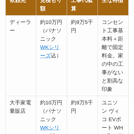
依頼先
見積もり
工事代概
主な特徴
額
算
ディーラ
約10万円
約9万5千
コンセン
ー
（パナソ
円
ト工事基
ニック
本料＋距
WKシリ
離で固定
ーズ
込）
料金。家
の中の工
事がない
と割高な
印象
大手家電
約10万円
約9万5千
ユニソ
量販店
（パナソ
円
ン ヴィ
ニック
コ EVポ
WKシリ
ート WH