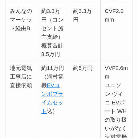
みんなの
約3.3万
約3.3万
CVF2.0
マーケッ
円（コン
円
mm
ト経由B
セント施
主支給）
概算合計
8.5万円
地元電気
約11万円
約5万円
VVF2.6m
工事店に
（河村電
m
直接依頼
機
EVコ
ユニソ
ンポプラ
ン ヴィ
イムセッ
コ EVポ
ト
込）
ート WH
の取り扱
いがなく
河村電機