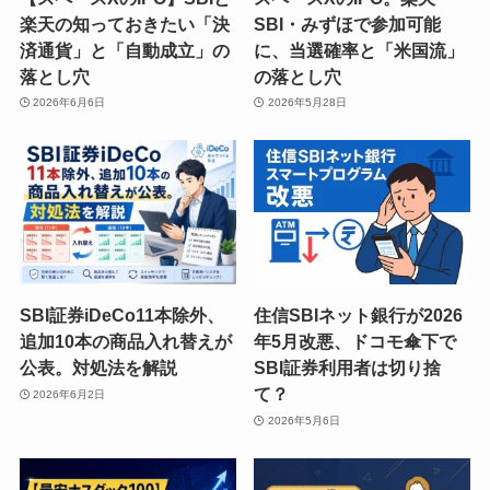
楽天の知っておきたい「決
SBI・みずほで参加可能
済通貨」と「自動成立」の
に、当選確率と「米国流」
落とし穴
の落とし穴
2026年6月6日
2026年5月28日
SBI証券iDeCo11本除外、
住信SBIネット銀行が2026
追加10本の商品入れ替えが
年5月改悪、ドコモ傘下で
公表。対処法を解説
SBI証券利用者は切り捨
て？
2026年6月2日
2026年5月6日