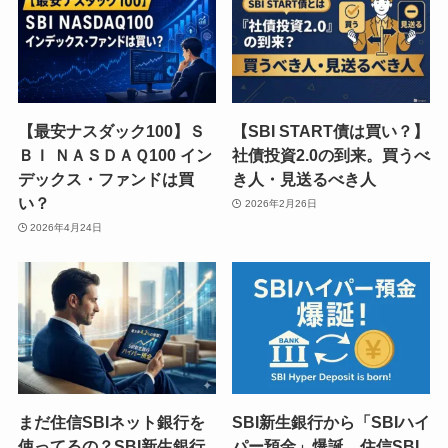
【最安ナスダック100】Ｓ
【SBI START債は買い？】
ＢＩ ＮＡＳＤＡＱ100 イン
社債投資2.0の到来。買うべ
デックス・ファンドは買
き人・見送るべき人
い？
2026年2月26日
2026年4月24日
まだ住信SBIネット銀行を
SBI新生銀行から「SBIハイ
使ってるの？SBI新生銀行
パー預金」爆誕。住信SBI