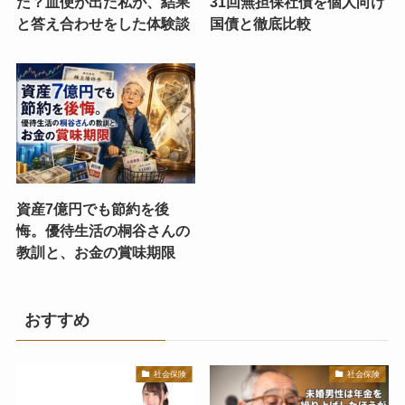
た？血便が出た私が、結果
31回無担保社債を個人向け
と答え合わせをした体験談
国債と徹底比較
資産7億円でも節約を後
悔。優待生活の桐谷さんの
教訓と、お金の賞味期限
おすすめ
社会保険
社会保険