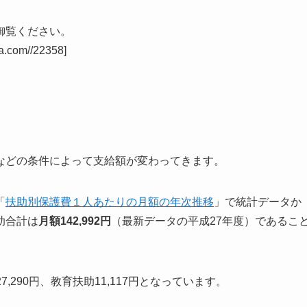
御覧ください。
sa.com//22358]
などの条件によって支給額が変わってきます。
「
扶助別保護費１人あたりの月額の年次推移
」で統計データか
助合計は
月額142,992円
（最新データの平成27年度）であるこ
,290円、教育扶助11,117円となっています。