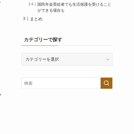
ば
国民年金受給者でも生活保護を受けること
ができる場合も
まとめ
カテゴリーで探す
カ
テ
ゴ
リ
ー
で
少
探
す