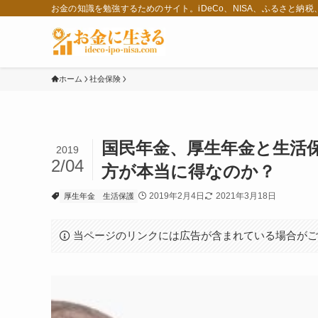
お金の知識を勉強するためのサイト。iDeCo、NISA、ふるさと納
ホーム
社会保険
国民年金、厚生年金と生活
2019
2/04
方が本当に得なのか？
2019年2月4日
2021年3月18日
厚生年金
生活保護
当ページのリンクには広告が含まれている場合が