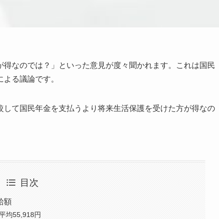
が得なのでは？」といった意見が度々聞かれます。これは国民
による議論です。
較して国民年金を支払うより将来生活保護を受けた方が得なの
目次
給額
均55,918円