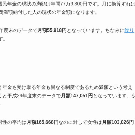
年金の現状の満額は年間77万9,300円です。月に換算すれ
年間満額納付した人の現状の年金額になります。
9年度末のデータで
月額55,918円
となっています。ちなみに
繰り
です。
う年金も受け取る年金も異なる制度であるため満額という考え
と平成29年度末のデータで
月額147,051円
となっています。
・
男性の平均は
月額165,668円
なのに対して女性は
月額103,026円