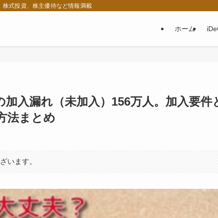
税、株式投資、株主優待など情報満載
ホーム
iD
加入漏れ（未加入）156万人。加入要件
方法まとめ
ございます。