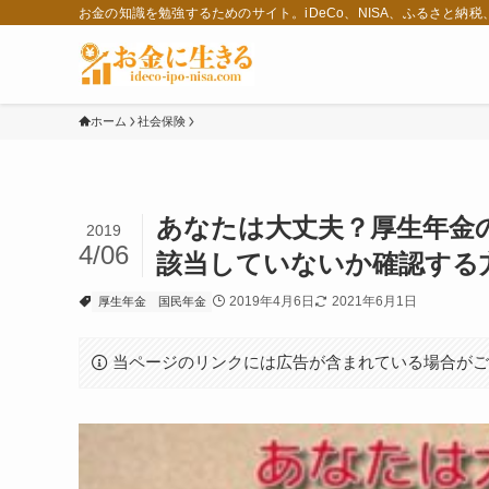
お金の知識を勉強するためのサイト。iDeCo、NISA、ふるさと納
ホーム
社会保険
あなたは大丈夫？厚生年金の
2019
4/06
該当していないか確認する
2019年4月6日
2021年6月1日
厚生年金
国民年金
当ページのリンクには広告が含まれている場合が