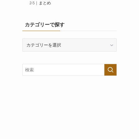
まとめ
カテゴリーで探す
カ
テ
ゴ
リ
ー
で
、
探
す