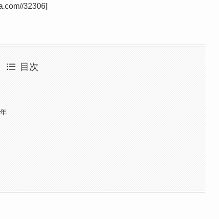
sa.com//32306]
目次
9年