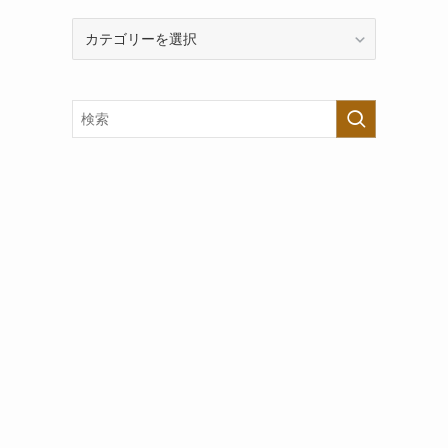
カ
テ
ゴ
リ
ー
で
探
す