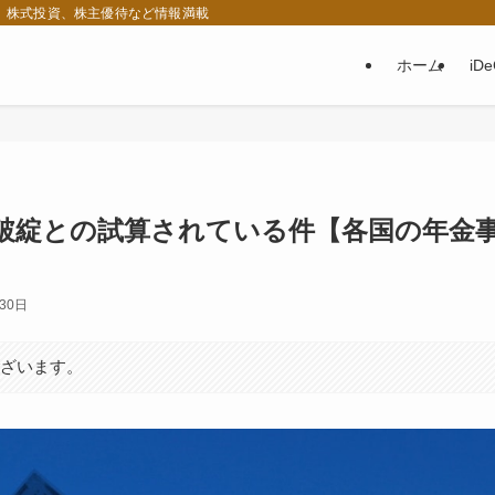
税、株式投資、株主優待など情報満載
ホーム
iD
に破綻との試算されている件【各国の年金
30日
ございます。