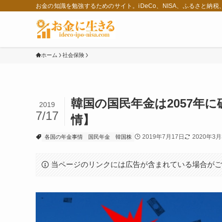
お金の知識を勉強するためのサイト。iDeCo、NISA、ふるさと納
ホーム
社会保険
韓国の国民年金は2057年
2019
7/17
情】
2019年7月17日
2020年3月
各国の年金事情
国民年金
韓国株
当ページのリンクには広告が含まれている場合が