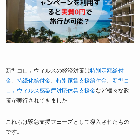
新型コロナウィルスの経済対策は
特別定額給付
金
、
持続化給付金
、
特別家賃支援給付金
、
新型コ
ロナウィルス感染症対応休業支援金
など様々な政
策が実行されてきました。
これらは緊急支援フェーズとして導入されたもの
です。