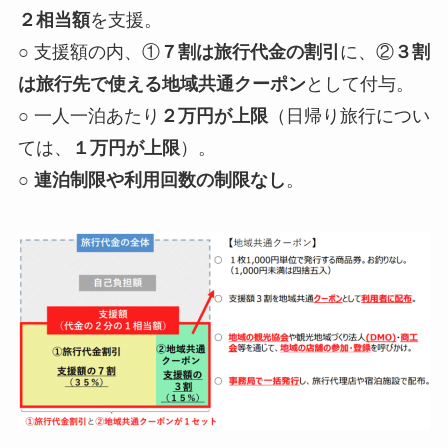
２相当額
を支援。
○ 支援額の内、①
７割は旅行代金の割引
に、②
３割
は旅行先で使える地域共通クーポン
として付与。
○ 一人一泊あたり
２万円が上限
（日帰り旅行につい
ては、
１万円が上限
）。
○
連泊制限や利用回数の制限なし
。