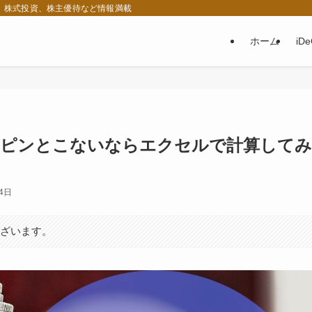
税、株式投資、株主優待など情報満載
ホーム
iD
にピンとこないならエクセルで計算してみ
24日
ございます。