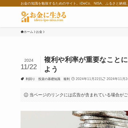
お金の知識を勉強するためのサイト。iDeCo、NISA、ふるさと納
ホーム
お金
複利や利率が重要なこと
2024
11/22
よう
2024年11月22日
2024年11月
利回り
投資の基礎知識
複利
当ページのリンクには広告が含まれている場合が