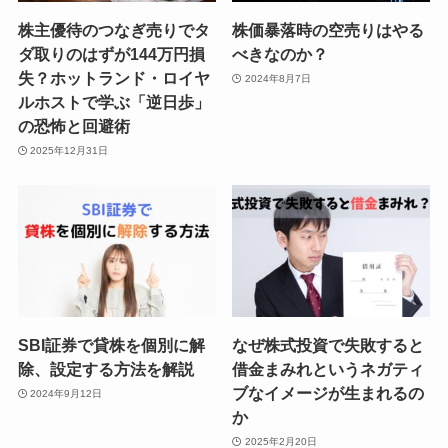
株主優待のつなぎ売りでタ
株価暴落時の空売りはやる
ダ取りのはずが144万円損
べきなのか？
失？ホットランド・ロイヤ
2024年8月7日
ルホストで学ぶ「逆日歩」
の恐怖と回避術
2025年12月31日
SBI証券で貸株を個別に解
なぜ株式投資で失敗すると
除、設定する方法を解説
借金まみれというネガティ
ブなイメージが生まれるの
2024年9月12日
か
2025年2月20日