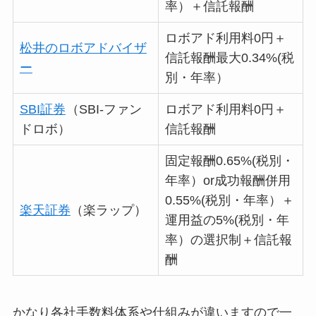
率）＋信託報酬
ロボアド利用料0円＋
松井のロボアドバイザ
信託報酬最大0.34%(税
ー
別・年率）
SBI証券
（SBI-ファン
ロボアド利用料0円＋
ドロボ）
信託報酬
固定報酬0.65%(税別・
年率）or成功報酬併用
0.55%(税別・年率）＋
楽天証券
（楽ラップ）
運用益の5%(税別・年
率）の選択制＋信託報
酬
かなり各社手数料体系や仕組みが違いますので一