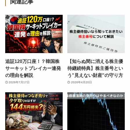
関連記事
追証120万口座！？韓国株
【知らぬ間に消える株主優
サーキットブレイカー連発
待継続特典】株主番号とい
の理由を解説
う"見えない財産"の守り方
2026年7月17日
2026年4月20日