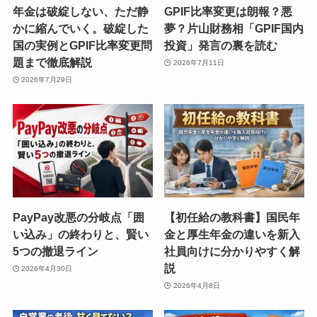
年金は破綻しない、ただ静
GPIF比率変更は朗報？悪
かに縮んでいく。破綻した
夢？片山財務相「GPIF国内
国の実例とGPIF比率変更問
投資」発言の裏を読む
題まで徹底解説
2026年7月11日
2026年7月29日
PayPay改悪の分岐点「囲
【初任給の教科書】国民年
い込み」の終わりと、賢い
金と厚生年金の違いを新入
5つの撤退ライン
社員向けに分かりやすく解
説
2026年4月30日
2026年4月8日