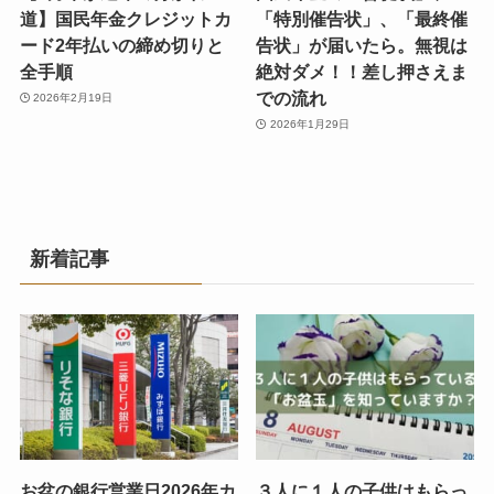
道】国民年金クレジットカ
「特別催告状」、「最終催
ード2年払いの締め切りと
告状」が届いたら。無視は
全手順
絶対ダメ！！差し押さえま
での流れ
2026年2月19日
2026年1月29日
新着記事
お盆の銀行営業日2026年カ
３人に１人の子供はもらっ