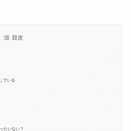
。
目次
している
もったいない？