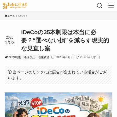
ホーム
iDeCo
iDeCoの35本制限は本当に必
2026
要？“選べない損”を減らす現実的
1/03
な見直し案
2026年1月3日
2026年1月5日
35本制限
法律改正
老後資金
当ページのリンクには広告が含まれている場合がござ
います。