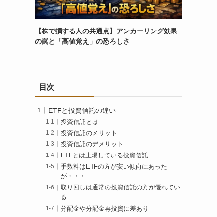
【株で損する人の共通点】アンカーリング効果
の罠と「高値覚え」の恐ろしさ
目次
ETFと投資信託の違い
投資信託とは
投資信託のメリット
投資信託のデメリット
ETFとは上場している投資信託
手数料はETFの方が安い傾向にあった
が・・・
取り回しは通常の投資信託の方が優れてい
る
分配金や分配金再投資に差あり