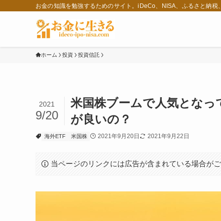
お金の知識を勉強するためのサイト。iDeCo、NISA、ふるさと納
ホーム
投資
投資信託
米国株ブームで人気となっ
2021
9/20
が良いの？
2021年9月20日
2021年9月22日
海外ETF
米国株
当ページのリンクには広告が含まれている場合が