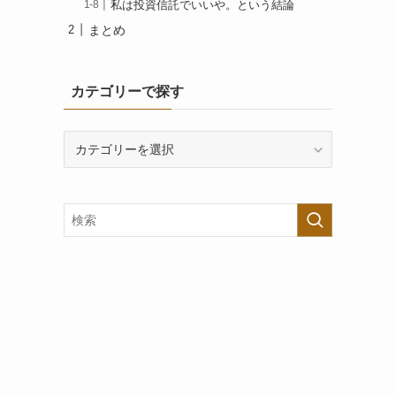
私は投資信託でいいや。という結論
まとめ
カテゴリーで探す
カ
テ
ゴ
リ
ー
で
探
す