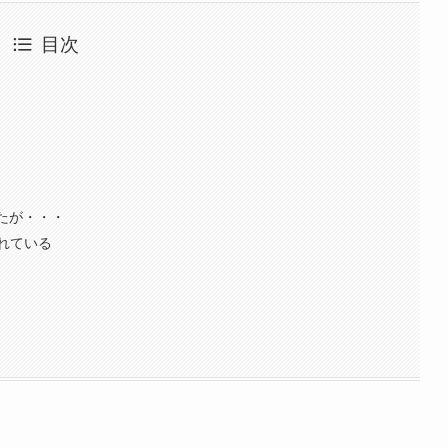
目次
たが・・・
れている