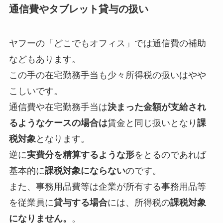
通信費やタブレット貸与の扱い
ヤフーの「どこでもオフィス」では通信費の補助
などもあります。
この手の在宅勤務手当も少々所得税の扱いはやや
こしいです。
通信費や在宅勤務手当は
決まった金額が支給され
るようなケースの場合は
賃金と同じ扱いとなり
課
税対象
となります。
逆に
実費分を精算するような形
をとるのであれば
基本的に
課税対象にならない
のです。
また、事務用品費等は企業が所有する事務用品等
を従業員に
貸与する場合
には、所得税の
課税対象
になりません。
。