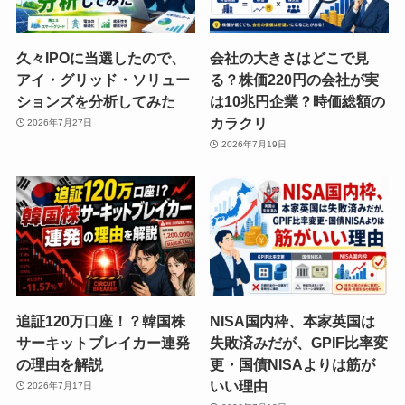
久々IPOに当選したので、
会社の大きさはどこで見
アイ・グリッド・ソリュー
る？株価220円の会社が実
ションズを分析してみた
は10兆円企業？時価総額の
カラクリ
2026年7月27日
2026年7月19日
追証120万口座！？韓国株
NISA国内枠、本家英国は
サーキットブレイカー連発
失敗済みだが、GPIF比率変
の理由を解説
更・国債NISAよりは筋が
いい理由
2026年7月17日