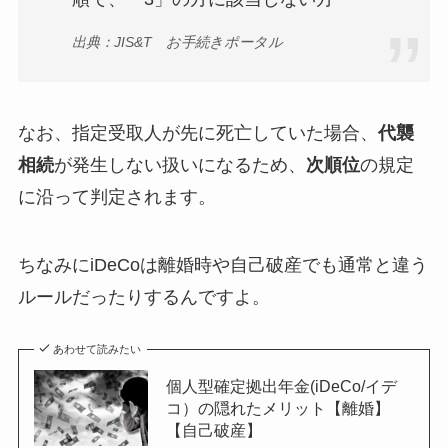
出典：JIS&T お手続きポータル
なお、指定受取人が先に死亡していた場合、
代襲
相続
が発生しない扱いになるため、
次順位
の規定
に沿って判定されます。
ちなみにiDeCoは離婚時や自己破産でも通常と違う
ルールだったりするんですよ。
あわせて読みたい
個人型確定拠出年金(iDeCo/イデ
コ）の隠れたメリット【離婚】
【自己破産】