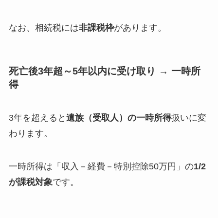
なお、相続税には
非課税枠
があります。
死亡後3年超～5年以内に受け取り → 一時所
得
3年を超えると
遺族（受取人）の一時所得
扱いに変
わります。
一時所得は「収入－経費－特別控除50万円」の
1/2
が課税対象
です。