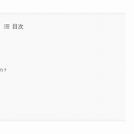
目次
の？
ン