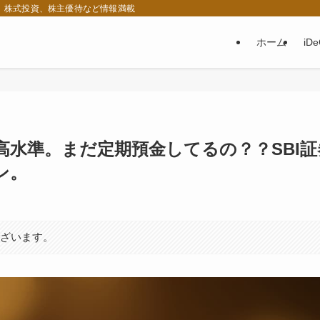
税、株式投資、株主優待など情報満載
ホーム
iD
高水準。まだ定期預金してるの？？SBI証
ン。
ございます。