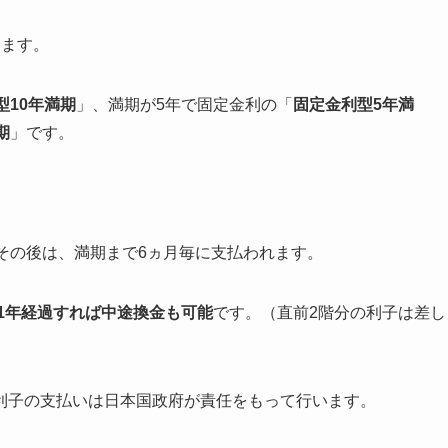
ります。
型10年満期
」、満期が5年で固定金利の「
固定金利型5年満
期
」です。
その後は、満期まで6ヵ月毎に支払われます。
、1年経過すれば中途換金も可能
です。（直前2階分の利子は差し
利子の支払いは日本国政府が責任をもって行います。