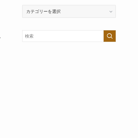
カ
テ
ゴ
リ
ー
少
で
探
す