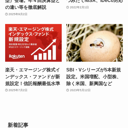
型）登場。年４回決算型と
つみたてNISA、iDeCo対応
の違い等を徹底解説
2022年2月1日
2025年9月2日
楽天・エマージング株式イ
SBI・Vシリーズが5本新規
ンデックス・ファンドが新
設定。米国増配、小型株、
規設定！信託報酬最低水準
除く米国、新興国など
2025年7月2日
2023年5月12日
新着記事