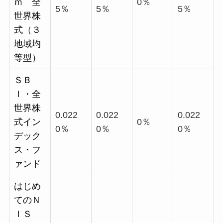
ｍ 全
0％
5％
5％
5％
世界株
式（３
地域均
等型）
ＳＢ
Ｉ・全
世界株
0.022
0.022
0.022
式イン
0％
0％
0％
0％
デック
ス・フ
ァンド
はじめ
てのＮ
ＩＳ