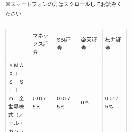
※スマートフォンの方はスクロールしてお読みく
ださい。
マネッ
SBI証
楽天証
松井証
クス証
券
券
券
券
ｅＭＡ
ＸＩ
Ｓ Ｓ
ｌｉ
ｍ 全
0.017
0.017
0.017
0％
世界株
5％
5％
5％
式（オ
ール・
カント