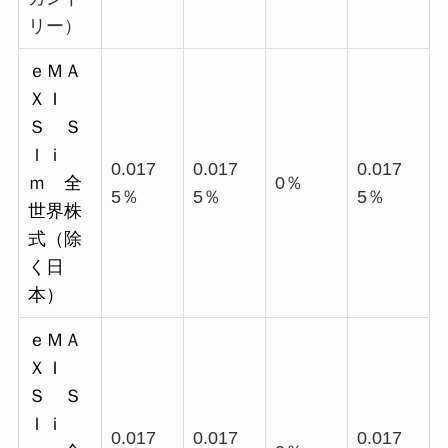
リー）
ｅＭＡ
ＸＩ
Ｓ Ｓ
ｌｉ
0.017
0.017
0.017
ｍ 全
0％
5％
5％
5％
世界株
式（除
く日
本）
ｅＭＡ
ＸＩ
Ｓ Ｓ
ｌｉ
0.017
0.017
0.017