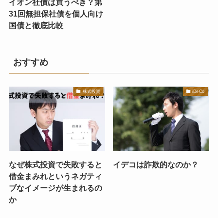
イオン社債は買うべき？第
31回無担保社債を個人向け
国債と徹底比較
おすすめ
株式投資
iDeCo
なぜ株式投資で失敗すると
イデコは詐欺的なのか？
借金まみれというネガティ
ブなイメージが生まれるの
か