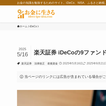
お金の知識を勉強するためのサイト。iDeCo、NISA、ふるさと納
ホーム
iDeCo
2025
楽天証券 iDeCoの9ファ
5/16
2025年5月16日
2025年9月21
楽天証券
法律改正
老後資金
当ページのリンクには広告が含まれている場合が