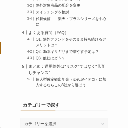
除外対象商品の配分を変更
スイッチングを検討
代替候補――楽天・プラスシリーズを中心
に
よくある質問（FAQ）
Q1. 除外ファンドをそのまま持ち続けるデ
メリットは？
Q2. 35本ギリギリまで増やす予定は？
Q3. 他社はどう？
まとめ：運用除外は“リスク”ではなく“見直
しチャンス”
個人型確定拠出年金（iDeCo/イデコ）に加
入するならこの3社から選ぼう
カテゴリーで探す
カ
テ
o