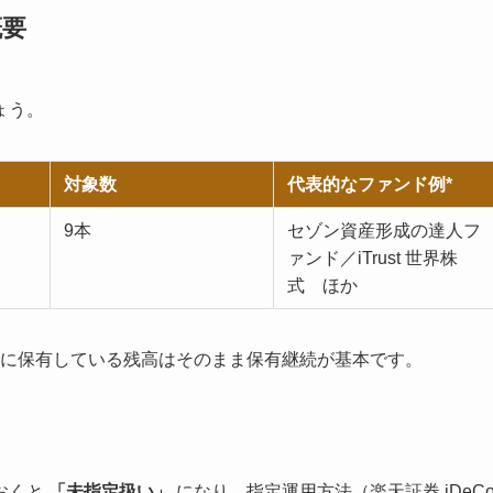
概要
ょう。
対象数
代表的なファンド例*
9本
セゾン資産形成の達人フ
ァンド／iTrust 世界株
式 ほか
に保有している残高はそのまま保有継続が基本です。
おくと
「未指定扱い」
になり、指定運用方法（楽天証券 iDeC