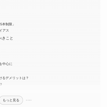
35本制限」
イアス
べきこと
を中心に
続けるデメリットは？
？
もっと見る