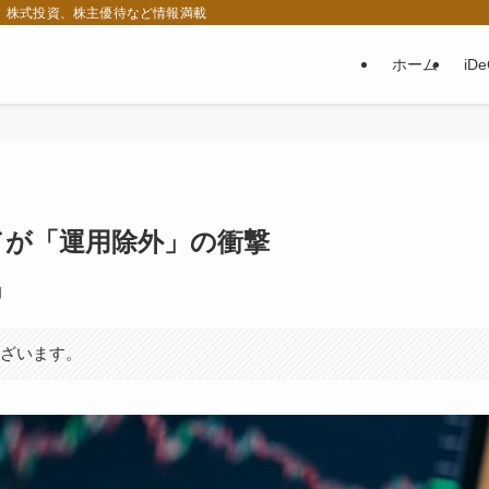
税、株式投資、株主優待など情報満載
ホーム
iD
ンドが「運用除外」の衝撃
日
ございます。