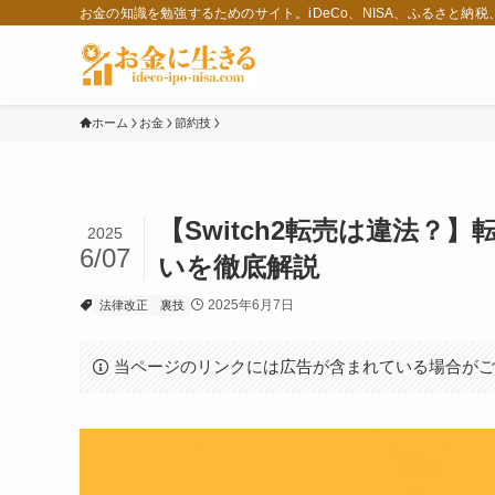
お金の知識を勉強するためのサイト。iDeCo、NISA、ふるさと納
ホーム
お金
節約技
【Switch2転売は違法
2025
6/07
いを徹底解説
2025年6月7日
法律改正
裏技
当ページのリンクには広告が含まれている場合が