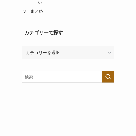
い
まとめ
カテゴリーで探す
カ
テ
ゴ
リ
ー
で
探
す