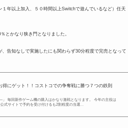
ン１年以上加入、５０時間以上Switchで遊んでいるなど）任天
。
0％とかなり狭き門となりました。
が、告知なしで実施したにも関わらず30分程度で完売となって
以下でお得にゲット！！コストコでの争奪戦に勝つ７つの鉄則
―」 毎回新作ゲーム機の購入はかなり激戦となります。 今年の主役は
2。 任天堂公式サイトで予約を受け付けるも2割程度の当選...