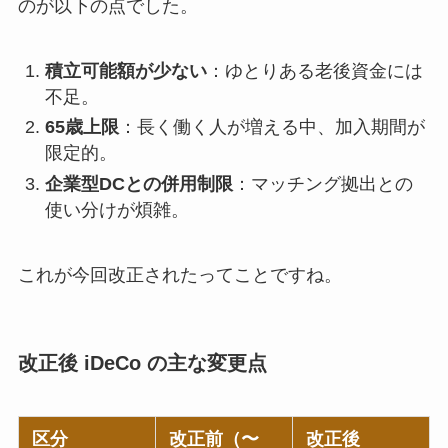
のが以下の点でした。
積立可能額が少ない
：ゆとりある老後資金には
不足。
65歳上限
：長く働く人が増える中、加入期間が
限定的。
企業型DCとの併用制限
：マッチング拠出との
使い分けが煩雑。
これが今回改正されたってことですね。
改正後 iDeCo の主な変更点
区分
改正前（〜
改正後