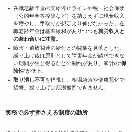
在職老齢年金の支給停止ラインや税・社会保険
（公的年金等控除など）を踏まえずに現金収入
を増やし、手取りが想定より伸びなかった。在
職老齢年金は基準緩和がありつつも
就労収入と
の兼ね合いに注意。
障害・遺族関連の給付との関係を見落とした。
繰り上げ後は原則として障害年金が請求できな
い期間が生じ得るなどの制約があり、家計の“
保
険性
”が低下。
取り消し不可
を軽視し、相場急落や健康悪化で
後悔。繰り上げは原則撤回できません。
実務で必ず押さえる制度の勘所