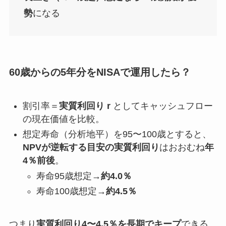
勢
になる
60歳からの5年分をNISAで運用したら？
割引率＝
実質利回り r
としてキャッシュフロー
の現在価値を比較。
想定寿命（分析地平）を95〜100歳とすると、
NPVが逆転する目安の実質利回り
はおおむね
年
4％前後
。
寿命95歳想定→
約4.0％
寿命100歳想定→
約4.5％
つまり
実質利回り4〜4.5％を長期でキープ
できる