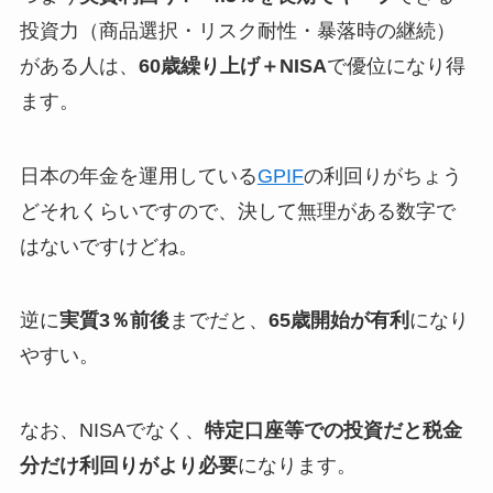
投資力（商品選択・リスク耐性・暴落時の継続）
がある人は、
60歳繰り上げ＋NISA
で優位になり得
ます。
日本の年金を運用している
GPIF
の利回りがちょう
どそれくらいですので、決して無理がある数字で
はないですけどね。
逆に
実質3％前後
までだと、
65歳開始が有利
になり
やすい。
なお、NISAでなく、
特定口座等での投資だと税金
分だけ利回りがより必要
になります。