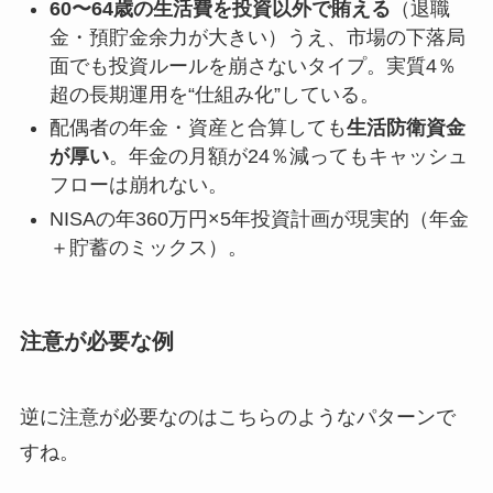
60〜64歳の生活費を投資以外で賄える
（退職
金・預貯金余力が大きい）うえ、市場の下落局
面でも投資ルールを崩さないタイプ。実質4％
超の長期運用を“仕組み化”している。
配偶者の年金・資産と合算しても
生活防衛資金
が厚い
。年金の月額が24％減ってもキャッシュ
フローは崩れない。
NISAの年360万円×5年投資計画が現実的（年金
＋貯蓄のミックス）。
注意が必要な例
逆に注意が必要なのはこちらのようなパターンで
すね。