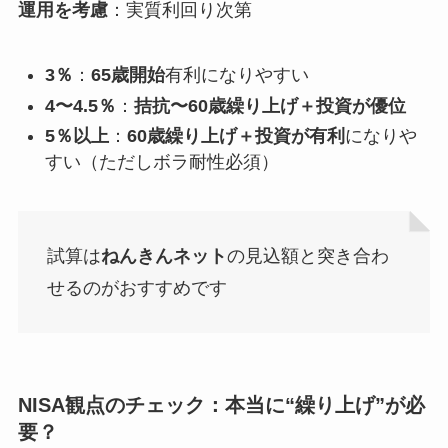
運用を考慮
：実質利回り次第
3％
：
65歳開始
有利になりやすい
4〜4.5％
：
拮抗〜60歳繰り上げ＋投資が優位
5％以上
：
60歳繰り上げ＋投資が有利
になりや
すい（ただしボラ耐性必須）
試算は
ねんきんネット
の見込額と突き合わ
せるのがおすすめです
NISA観点のチェック：本当に“繰り上げ”が必
要？