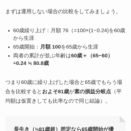
まずは運用しない場合の比較をしてみましょう。
60歳繰り上げ：月額 76（=100×(1−0.24)を60歳
から生涯
65歳開始：
月額 100
を65歳から生涯
両者の累計が並ぶ年齢は
60歳＋（65−60）
÷0.24 ≒ 80.8歳
つまり60歳に繰り上げした場合と65歳でもらう場
合を比較すると
およそ81歳
が
素の損益分岐点
（平
均額は仮置きしても比率なので同じ結論）。
長生き（≒81歳超）想定なら65歳開始が優