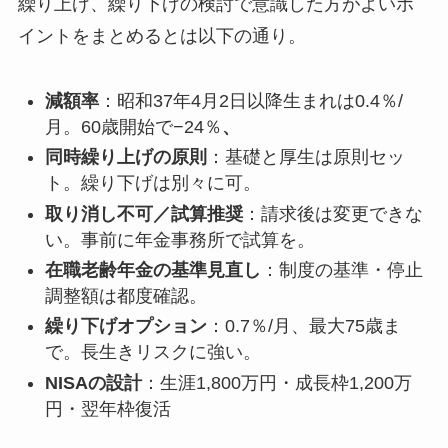
繰り上げ、繰り下げの検討で意識した方がよいポ
イントをまとめるとは以下の通り。
減額率
：昭和37年4月2日以降生まれは0.4％/
月。60歳開始で−24％
、
同時繰り上げの原則
：基礎と厚生は原則セッ
ト。繰り下げは別々に可。
取り消し不可／試算推奨
：請求後は変更できな
い。事前に年金事務所で試算を。
在職老齢年金の基準見直し
：制度の基準・停止
調整額は都度確認。
繰り下げオプション
：0.7％/月、最大75歳ま
で。長生きリスクに強い。
NISAの設計
：生涯1,800万円・成長枠1,200万
円・翌年枠復活