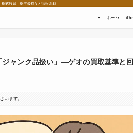
税、株式投資、株主優待など情報満載
ホーム
iD
ら「ジャンク品扱い」—ゲオの買取基準と
ございます。