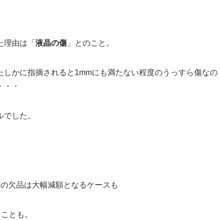
た理由は「
液晶の傷
」とのこと。
たしかに指摘されると1mmにも満たない程度のうっすら傷なの
・・・
ルでした。
どの欠品は大幅減額となるケースも
ることも。