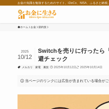
お金の知識を勉強するためのサイト。iDeCo、NISA、ふるさと納
ホーム
お金
節約技
Switchを売りに行った
2025
10/12
避チェック
2025年10月12日
2025年10月14日
メルカリ
家電
裏技
当ページのリンクには広告が含まれている場合が