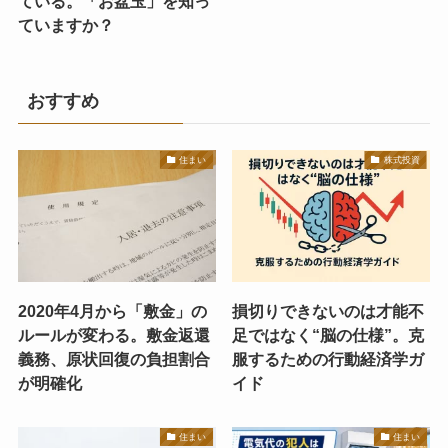
ている。「お盆玉」を知っ
ていますか？
おすすめ
住まい
株式投資
2020年4月から「敷金」の
損切りできないのは才能不
ルールが変わる。敷金返還
足ではなく“脳の仕様”。克
義務、原状回復の負担割合
服するための行動経済学ガ
が明確化
イド
住まい
住まい