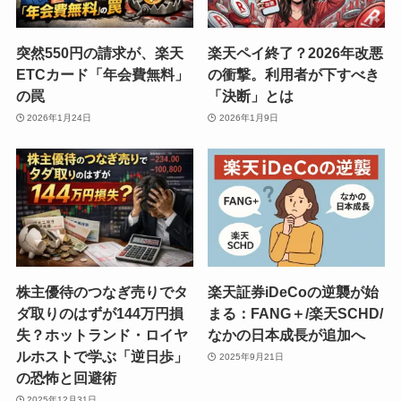
突然550円の請求が、楽天
楽天ペイ終了？2026年改悪
ETCカード「年会費無料」
の衝撃。利用者が下すべき
の罠
「決断」とは
2026年1月24日
2026年1月9日
株主優待のつなぎ売りでタ
楽天証券iDeCoの逆襲が始
ダ取りのはずが144万円損
まる：FANG＋/楽天SCHD/
失？ホットランド・ロイヤ
なかの日本成長が追加へ
ルホストで学ぶ「逆日歩」
2025年9月21日
の恐怖と回避術
2025年12月31日