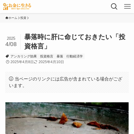
ホーム
投資
暴落時に肝に命じておきたい「投
2025
4/08
資格言」
アンカリング効果
投資格言
暴落
行動経済学
2025年4月8日
2025年4月10日
当ページのリンクには広告が含まれている場合がござ
います。