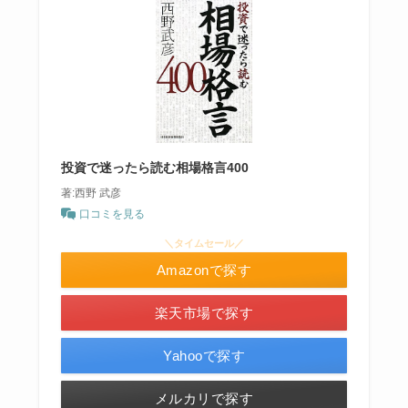
投資で迷ったら読む相場格言400
著:西野 武彦
口コミを見る
＼タイムセール／
Amazonで探す
楽天市場で探す
Yahooで探す
メルカリで探す