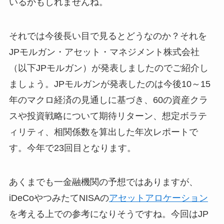
いるかもしれませんね。
それでは今後長い目で見るとどうなのか？それを
JPモルガン・アセット・マネジメント株式会社
（以下JPモルガン）が発表しましたのでご紹介し
ましょう。JPモルガンが発表したのは今後
10
～
15
年のマクロ経済の見通しに基づき、
60
の資産クラ
スや投資戦略について期待リターン、想定ボラテ
ィリティ、相関係数を算出した年次レポートで
す。今年で
23
回目となります。
あくまでも一金融機関の予想ではありますが、
iDeCoやつみたてNISAの
アセットアロケーション
を考える上での参考になりそうですね。今回はJP