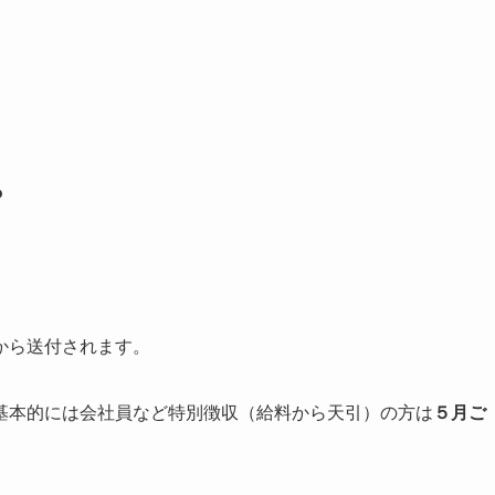
？
から送付されます。
基本的には会社員など特別徴収（給料から天引）の方は
５月ご