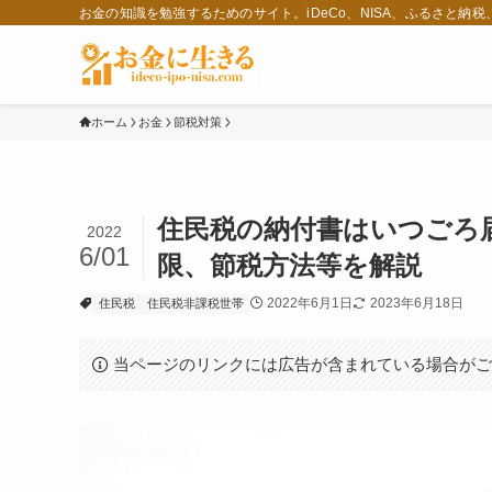
お金の知識を勉強するためのサイト。iDeCo、NISA、ふるさと納
ホーム
お金
節税対策
住民税の納付書はいつごろ
2022
6/01
限、節税方法等を解説
2022年6月1日
2023年6月18日
住民税
住民税非課税世帯
当ページのリンクには広告が含まれている場合が