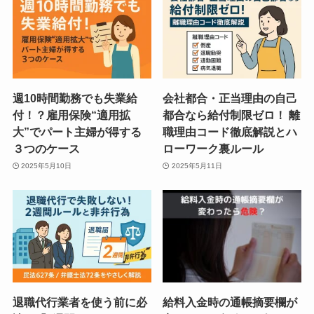
週10時間勤務でも失業給
会社都合・正当理由の自己
付！？雇用保険“適用拡
都合なら給付制限ゼロ！ 離
大”でパート主婦が得する
職理由コード徹底解説とハ
３つのケース
ローワーク裏ルール
2025年5月10日
2025年5月11日
退職代行業者を使う前に必
給料入金時の通帳摘要欄が