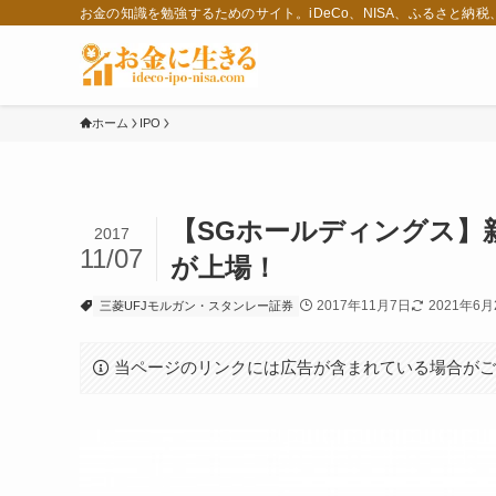
お金の知識を勉強するためのサイト。iDeCo、NISA、ふるさと納
ホーム
IPO
【SGホールディングス】新
2017
11/07
が上場！
2017年11月7日
2021年6月
三菱UFJモルガン・スタンレー証券
当ページのリンクには広告が含まれている場合が