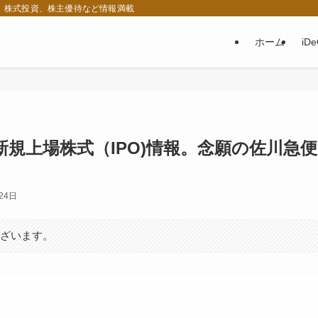
税、株式投資、株主優待など情報満載
ホーム
iD
規上場株式（IPO)情報。念願の佐川急便
24日
ございます。