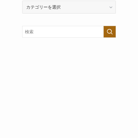
カ
テ
ゴ
リ
ー
で
探
す