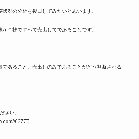
務状況の分析を後日してみたいと思います。
株が０株ですべて売出してであることです。
。
量であること、売出しのみであることがどう判断される
ください。
a.com//6377"]