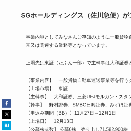
SGホールディングス（佐川急便）が1
事業内容としてみなさんご存知のように一般貨物
帯又は関連する業務等となっています。
上場先は東証（たぶん一部）で主幹事は大和証券と
【事業内容】 一般貨物自動車運送事業等を行う
【上場市場】 東証
【主幹事】 大和証券、三菱UFJモルガン・スタ
【幹事】 野村證券、SMBC日興証券、みずほ証
【申込み期間（BB）】11月27日～12月1日
【上場日】 12月13日
【公募株式数】 公募0株 売り出し71,582,900株