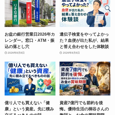
お盆の銀行営業日2026年カ
遺伝子検査をやってよかっ
レンダー。窓口・ATM・振
た？血便が出た私が、結果
込の落とし穴
と答え合わせをした体験談
2026年8月8日
2026年8月6日
億り人でも買えない「健
資産7億円でも節約を後
康」という資産。先に積み
悔。優待生活の桐谷さんの