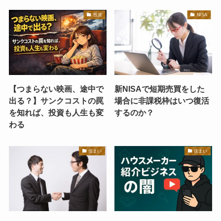
投資
NISA
【つまらない映画、途中で
新NISAで短期売買をした
出る？】サンクコストの罠
場合に非課税枠はいつ復活
を知れば、投資も人生も変
するのか？
わる
住まい
住まい