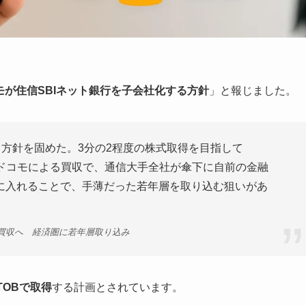
モが住信SBIネット銀行を子会社化する方針
」と報じました。
る方針を固めた。3分の2程度の株式取得を目指して
。ドコモによる買収で、通信大手全社が傘下に自前の金融
に入れることで、手薄だった若年層を取り込む狙いがあ
を買収へ 経済圏に若年層取り込み
TOBで取得
する計画とされています。