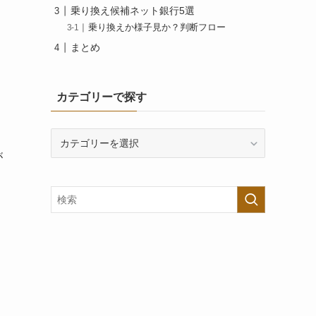
乗り換え候補ネット銀行5選
乗り換えか様子見か？判断フロー
まとめ
カテゴリーで探す
カ
テ
が
ゴ
リ
ー
で
探
す