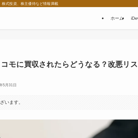
税、株式投資、株主優待など情報満載
ホーム
iD
Tドコモに買収されたらどうなる？改悪リス
5年5月31日
ございます。