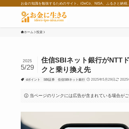
お金の知識を勉強するためのサイト。iDeCo、NISA、ふるさと納
ホーム
投資
住信SBIネット銀行がNT
2025
5/29
クと乗り換え先
2025年5月29日
202
dポイント
SBI証券
住信SBIネット銀行
当ページのリンクには広告が含まれている場合が