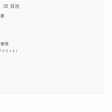
目次
概要
を整理
デメリット）