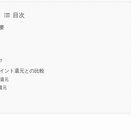
目次
要
？
ポイント還元との比較
ト還元
還元