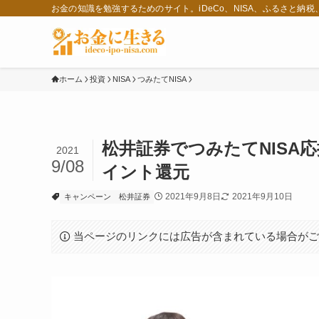
お金の知識を勉強するためのサイト。iDeCo、NISA、ふるさと納
ホーム
投資
NISA
つみたてNISA
松井証券でつみたてNISA
2021
9/08
イント還元
2021年9月8日
2021年9月10日
キャンペーン
松井証券
当ページのリンクには広告が含まれている場合が