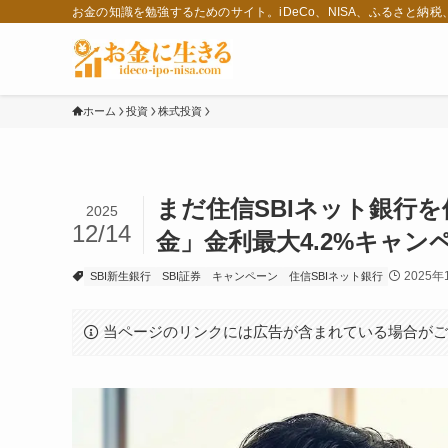
お金の知識を勉強するためのサイト。iDeCo、NISA、ふるさと納
ホーム
投資
株式投資
まだ住信SBIネット銀行を
2025
12/14
金」金利最大4.2%キャン
2025年
SBI新生銀行
SBI証券
キャンペーン
住信SBIネット銀行
当ページのリンクには広告が含まれている場合が