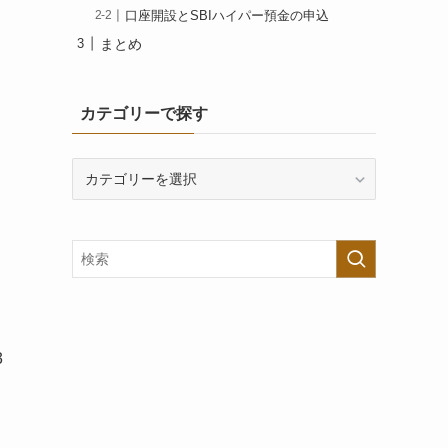
口座開設とSBIハイパー預金の申込
まとめ
カテゴリーで探す
カ
テ
ゴ
リ
ー
で
探
す
3