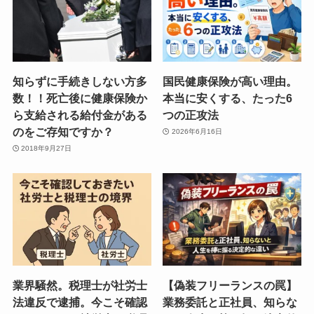
知らずに手続きしない方多
国民健康保険が高い理由。
数！！死亡後に健康保険か
本当に安くする、たった6
ら支給される給付金がある
つの正攻法
のをご存知ですか？
2026年6月16日
2018年9月27日
業界騒然。税理士が社労士
【偽装フリーランスの罠】
法違反で逮捕。今こそ確認
業務委託と正社員、知らな