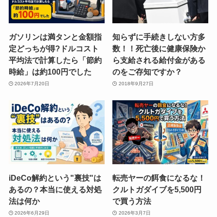
ガソリンは満タンと金額指
知らずに手続きしない方多
定どっちが得?ドルコスト
数！！死亡後に健康保険か
平均法で計算したら「節約
ら支給される給付金がある
時給」は約100円でした
のをご存知ですか？
2026年7月20日
2018年9月27日
iDeCo解約という"裏技"は
転売ヤーの餌食になるな！
あるの？本当に使える対処
クルトガダイブを5,500円
法は何か
で買う方法
2026年6月29日
2026年3月7日