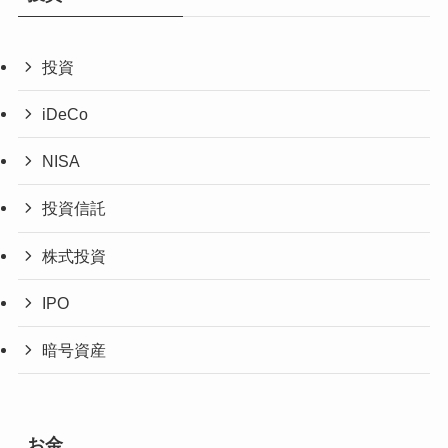
投資
iDeCo
NISA
投資信託
株式投資
IPO
暗号資産
お金