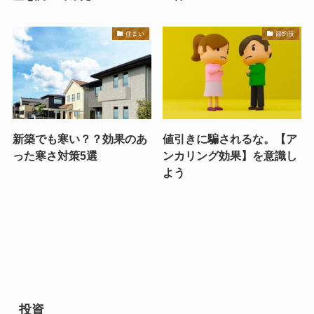
住まい
節約技
新築でも寒い？？効果のあ
値引きに騙されるな。【ア
った寒さ対策5選
ンカリング効果】を意識し
よう
投資