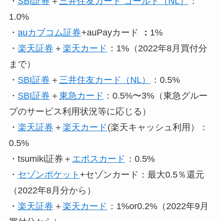
・
SBI証券
＋
三井住友カード ゴールド（NL）
：
1.0%
・
auカブコム証券
+auPayカード
：
1%
・
楽天証券
＋
楽天カード
：1%（2022年8月買付分
まで）
・
SBI証券
＋
三井住友カード（NL）
：0.5%
・
SBI証券
＋
東急カード
：0.5%〜3%（東急グルー
プのサービス利用状況等に応じる）
・
楽天証券
＋
楽天カード
(楽天キャッシュ利用）：
0.5%
・tsumiki証券＋
エポスカード
：0.5%
・
セゾンポケット
+セゾンカード：最大0.5％還元
（2022年8月分から）
・
楽天証券
＋
楽天カード
：1%or0.2%（2022年9月