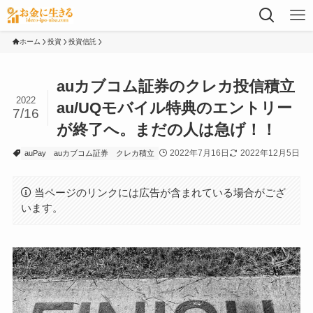
ホーム
投資
投資信託
auカブコム証券のクレカ投信積立
2022
au/UQモバイル特典のエントリー
7/16
が終了へ。まだの人は急げ！！
2022年7月16日
2022年12月5日
auPay
auカブコム証券
クレカ積立
当ページのリンクには広告が含まれている場合がござ
います。