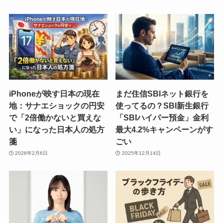
iPhoneが映す日本の現在
まだ住信SBIネット銀行を
地：サナエショックの円安
使ってるの？SBI新生銀行
で「2倍働かないと買えな
「SBIハイパー預金」金利
い」になった日本人の処方
最大4.2%キャンペーンがす
箋
ごい
2026年2月6日
2025年12月14日