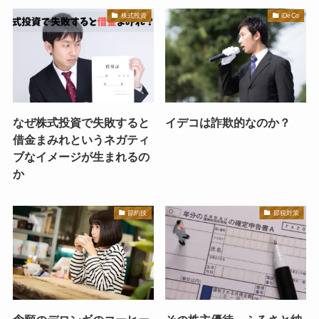
株式投資
iDeCo
なぜ株式投資で失敗すると
イデコは詐欺的なのか？
借金まみれというネガティ
ブなイメージが生まれるの
か
節約技
節税対策