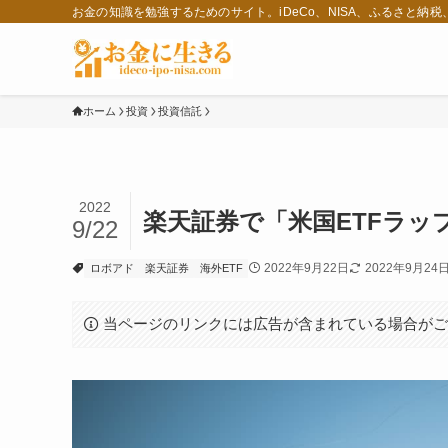
お金の知識を勉強するためのサイト。iDeCo、NISA、ふるさと納
ホーム
投資
投資信託
2022
楽天証券で「米国ETFラップ
9/22
2022年9月22日
2022年9月24
ロボアド
楽天証券
海外ETF
当ページのリンクには広告が含まれている場合が