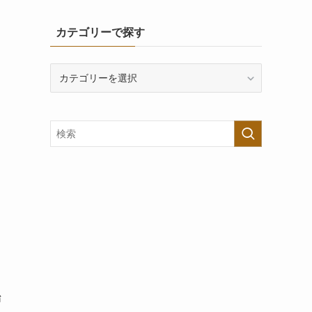
カテゴリーで探す
カ
テ
ゴ
リ
ー
で
探
す
始