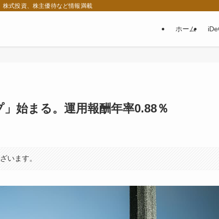
税、株式投資、株主優待など情報満載
ホーム
iD
」始まる。運用報酬年率0.88％
日
ございます。