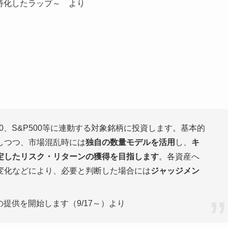
特化したラップ～ より
00、S&P500等に連動する対象銘柄に投資します。基本的
しつつ、市場混乱時には
独自の数量モデルを活用
し、
キ
定したリスク・リターンの獲得を目指します
。各資産へ
変化などにより、必要と判断した場合には
ジャッジメン
提供を開始します（9/17～）より