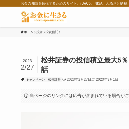
お金の知識を勉強するためのサイト。iDeCo、NISA、ふるさと納
ホーム
投資
投資信託
松井証券の投信積立最大5
2023
2/27
話
2023年2月27日
2023年3月1日
キャンペーン
松井証券
当ページのリンクには広告が含まれている場合が