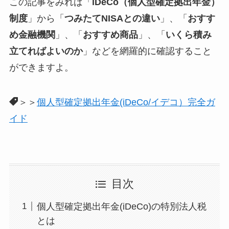
この記事をみれば「
iDeCo（個人型確定拠出年金）
制度
」から「
つみたてNISAとの違い
」、「
おすす
め金融機関
」、「
おすすめ商品
」、「
いくら積み
立てればよいのか
」などを網羅的に確認すること
ができますよ。
＞＞
個人型確定拠出年金(iDeCo/イデコ）完全ガ
イド
目次
個人型確定拠出年金(iDeCo)の特別法人税
とは