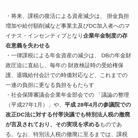
・将来、課税の復活による資産減少は、 掛金負担
増加や給付額削減など事業主及びDC加入者へのマ
イナス・インセンティブとなり
企業年金制度の存
在意義を失わせる
・一律課税による年金資産の減少は、 DBの年金財
政圧迫に直結し、毎年の 財政検証時の受給権保
護、退職給付会計での時価対応など、これまでの
一連の負担に更なる負担をもたらす
・社会保障審議会企業年金部会での 「議論の整理
（平成27年1月）」や、
平成 28年4月の参議院での
改正DC法に対する付帯決議でも特別法人税の撤廃
が言及されており、その実現を求める
ものであ
る。なお、特別法人税の撤廃に至るまでは、課税