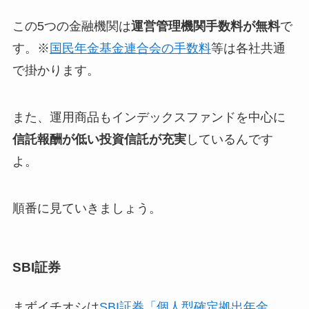
この5つの金融機関は
運営管理機関手数料が無料
で
す。※
国民年金基金連合会の手数料
等は各社共通
で掛かります。
また、運用商品も
インデックスファンドを中心に
信託報酬が低い投資信託が充実
しているんです
よ。
順番に見ていきましょう。
SBI証券
まずイチオシは
SBI証券「個人型確定拠出年金