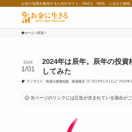
お金の知識を勉強するためのサイト。iDeCo、NISA、ふるさと納
ホーム
投資
2024年は辰年。辰年の投
2024
1/01
してみた
2024年1月1日
2024年
アノマリー
投資の基礎知識
投資格言
当ページのリンクには広告が含まれている場合が