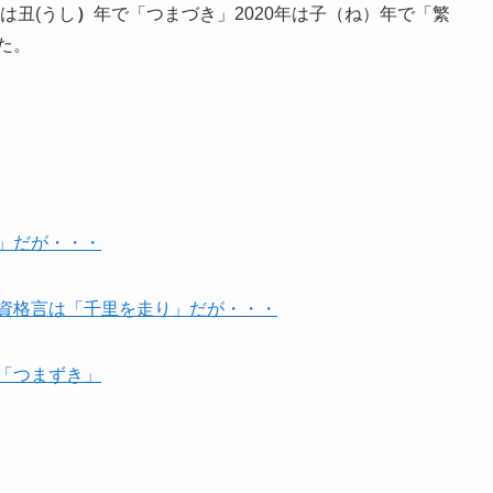
は丑(うし
）
年で「つまづき」2020年は子（ね）年で「繁
た。
る」だが・・・
投資格言は「千里を走り」だが・・・
は「つまずき」