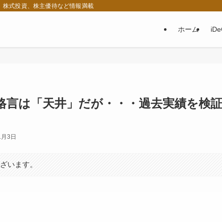
税、株式投資、株主優待など情報満載
ホーム
iD
資格言は「天井」だが・・・過去実績を検
1月3日
ございます。