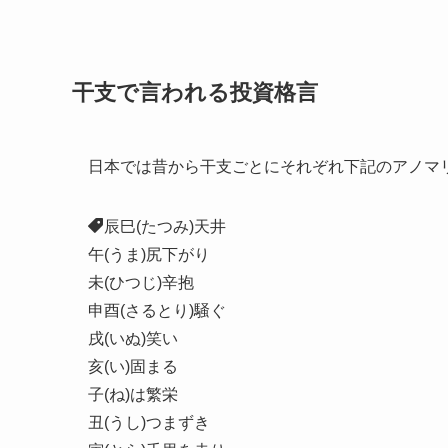
干支で言われる投資格言
日本では昔から干支ごとにそれぞれ下記のアノマ
辰巳(たつみ)天井
午(うま)尻下がり
未(ひつじ)辛抱
申酉(さるとり)騒ぐ
戌(いぬ)笑い
亥(い)固まる
子(ね)は繁栄
丑(うし)つまずき