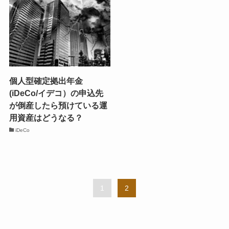
個人型確定拠出年金
(iDeCo/イデコ）の申込先
が倒産したら預けている運
用資産はどうなる？
iDeCo
1
2