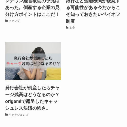
レナウン経営破綻の予兆は
銀行など金融機関が破綻す
あった。倒産する企業の見
る可能性がある今だからこ
分け方ポイントはここだ！
そ知っておきたいペイオフ
制度
ファンダ
お金
発行会社が倒産したらチャ
ージ残高はどうなるのか？
origamiで露呈したキャッ
シュレス決済の怖さ。
キャッシュレス