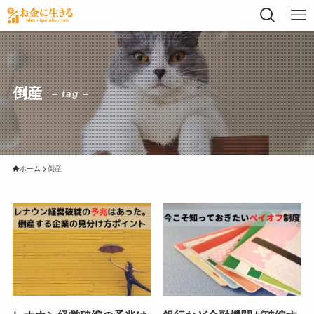
倒産
– tag –
ホーム
倒産